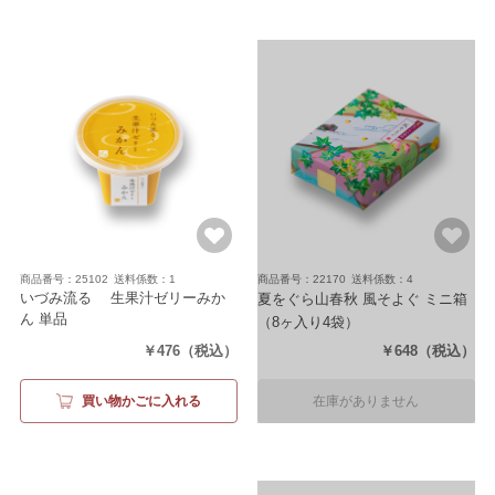
商品番号：25102
送料係数：1
商品番号：22170
送料係数：4
いづみ流るゝ 生果汁ゼリーみか
夏をぐら山春秋 風そよぐ ミニ箱
ん 単品
（8ヶ入り4袋）
（内容量103g）
￥476
（税込）
￥648
（税込）
買い物かごに入れる
在庫がありません