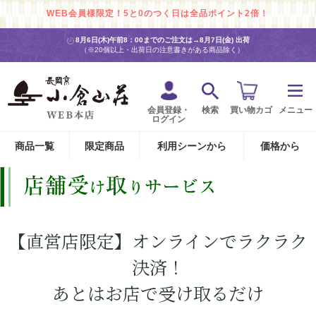
WEB会員様限定！5と0のつく日は全品ポイント2倍！
8月6日(木)午前8：00までのご注文は→
8月7日(金) 出荷
（※20個以上・出荷日の注意書きがある商品除く）
会員登録・
検索
買い物カゴ
メニュー
ログイン
商品一覧
限定商品
利用シーンから
価格から
【直営店限定】オンラインでラクラク
決済！
あとはお店で受け取るだけ