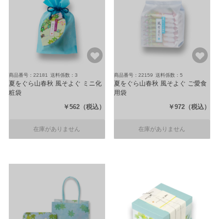
商品番号：22181
送料係数：3
商品番号：22159
送料係数：5
夏をぐら山春秋 風そよぐ ミニ化
夏をぐら山春秋 風そよぐ ご愛食
粧袋
用袋
（8ヶ入り3袋）
（8ヶ入り7袋）
￥562
（税込）
￥972
（税込）
在庫がありません
在庫がありません