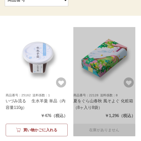
商品番号：25162
送料係数：1
商品番号：22128
送料係数：8
いづみ流るゝ 生水羊羹 単品
（内
夏をぐら山春秋 風そよぐ 化粧箱
容量110g）
（8ヶ入り8袋）
￥476
（税込）
￥1,296
（税込）
買い物かごに入れる
在庫がありません