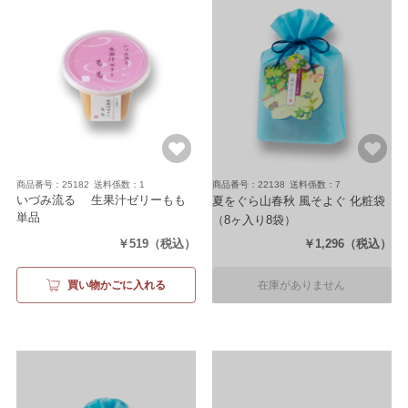
商品番号：25182
送料係数：1
商品番号：22138
送料係数：7
いづみ流るゝ 生果汁ゼリーもも
夏をぐら山春秋 風そよぐ 化粧袋
単品
（8ヶ入り8袋）
（内容量101g）
￥519
（税込）
￥1,296
（税込）
買い物かごに入れる
在庫がありません