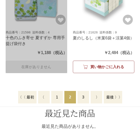
商品番号：21598
送料係数：4
商品番号：21626
送料係数：9
十色のふき寄せ 夏すずか 専用手
夏のしるし
（米菓6袋＋涼菓4個）
提げ袋付き
（内容量95g）
￥1,188
（税込）
￥2,484
（税込）
在庫がありません
買い物かごに入れる
〈〈 最初
〈
1
2
3
〉
最後 〉〉
最近見た商品
最近見た商品がありません。