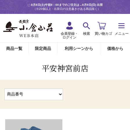
8月8日(土)午前8：00までのご注文は→
8月9日(日) 出荷
（※20個以上・出荷日の注意書きがある商品除く）
会員登録・
検索
買い物カゴ
メニュー
ログイン
商品一覧
限定商品
利用シーンから
価格から
平安神宮前店