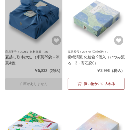
商品番号：20267
送料係数：25
商品番号：20679
送料係数：9
夏越し歌 特大缶
（米菓29袋＋涼
嵯峨清流 化粧箱 9個入
（いづみ流
菓4個）
るゝ3・寄石恋6）
￥5,832
（税込）
￥3,996
（税込）
在庫がありません
買い物かごに入れる