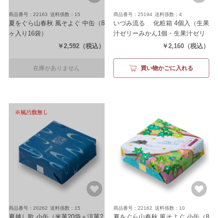
商品番号：22163
送料係数：15
商品番号：25194
送料係数：4
夏をぐら山春秋 風そよぐ 中缶
（8
いづみ流るゝ 化粧箱 4個入
（生果
ヶ入り16袋）
汁ゼリーみかん1個・生果汁ゼリ
ーもも1個・生水羊羹2個）
￥2,592
（税込）
￥2,160
（税込）
在庫がありません
買い物かごに入れる
商品番号：20262
送料係数：15
商品番号：22162
送料係数：10
夏越し歌 小缶
（米菓20袋＋涼菓2
夏をぐら山春秋 風そよぐ 小缶
（8