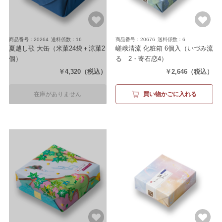
商品番号：20264
送料係数：16
商品番号：20676
送料係数：6
夏越し歌 大缶
（米菓24袋＋涼菓2
嵯峨清流 化粧箱 6個入
（いづみ流
個）
るゝ2・寄石恋4）
￥4,320
（税込）
￥2,646
（税込）
在庫がありません
買い物かごに入れる