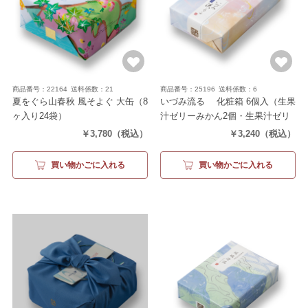
商品番号：22164
送料係数：21
商品番号：25196
送料係数：6
夏をぐら山春秋 風そよぐ 大缶
（8
いづみ流るゝ 化粧箱 6個入
（生果
ヶ入り24袋）
汁ゼリーみかん2個・生果汁ゼリ
ーもも2個・生水羊羹2個）
￥3,780
（税込）
￥3,240
（税込）
買い物かごに入れる
買い物かごに入れる