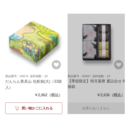
商品番号：05674
送料係数：20
商品番号：80667
送料係数：10
【季節限定】明月菓寮 夏詰合せ 8
だんらん香具山 化粧箱(大)
（33袋
個箱
入）
（水かんてん(小豆2個・フルーツ
￥2,862
（税込）
￥2,636
（税込）
2個)・鈴カステラ(プレーン4袋)）
買い物かごに入れる
在庫がありません