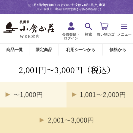
8月7日(金)午前8：00までのご注文は→
8月8日(土) 出荷
（※20個以上・出荷日の注意書きがある商品除く）
会員登録・
検索
買い物カゴ
メニュー
ログイン
商品一覧
限定商品
利用シーンから
価格から
2,001円～3,000円（税込）