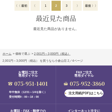
〈〈 最初
〈
1
2
3
〉
最後 〉〉
最近見た商品
最近見た商品がありません。
ホーム
>
価格で選ぶ
>
2,001円～3,000円（税込）
2,001円～3,000円（税込） を買うなら小倉山荘 2／4ページ
お電話ご注文
FAXご注文
専用ダイヤル
専用ダイヤル
075-951-1401
075-952-3860
年中無休（12/31～1/4を除く）
注文用紙(PDF)はこちら
受付時間9：00～18：00
お電話・FAX・郵便での
インターネット注文に