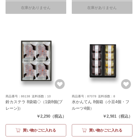
在庫がありません
在庫がありません
商品番号：86138
送料係数：10
商品番号：87078
送料係数：8
鈴カステラ 8袋箱◇
（1袋8個(プ
水かんてん 8個箱
（小豆4個・フ
レーン)）
ルーツ4個）
￥2,290
（税込）
￥2,981
（税込）
買い物かごに入れる
買い物かごに入れる