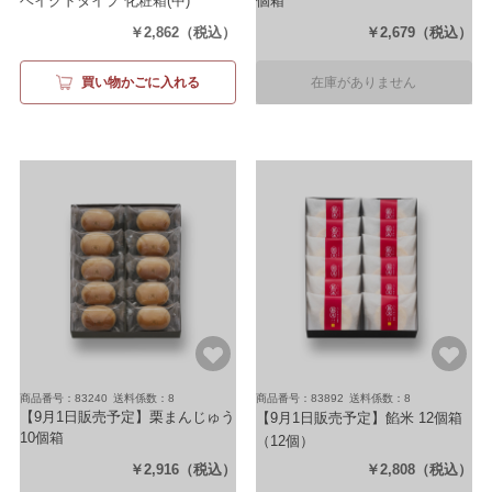
ベイクドタイプ 化粧箱(中)
個箱
（10袋）
（水かんてん(小豆2個・フルーツ
￥2,862
（税込）
￥2,679
（税込）
2個)・鈴カステラ(プレーン2袋・
はちみつ檸檬2袋)）
買い物かごに入れる
在庫がありません
商品番号：83240
送料係数：8
商品番号：83892
送料係数：8
【9月1日販売予定】栗まんじゅう
【9月1日販売予定】餡米 12個箱
10個箱
（12個）
（10個入）
￥2,916
（税込）
￥2,808
（税込）