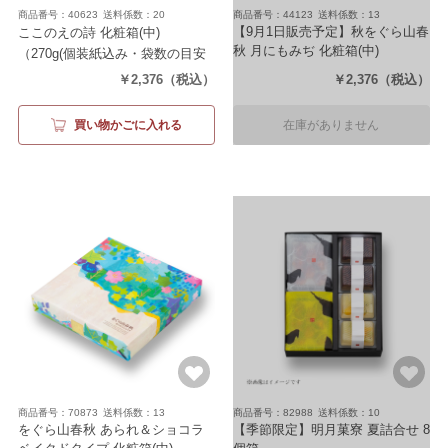
商品番号：40623
送料係数：20
商品番号：44123
送料係数：13
【9月1日販売予定】秋をぐら山春
ここのえの詩 化粧箱(中)
秋 月にもみぢ 化粧箱(中)
（270g(個装紙込み・袋数の目安
（16袋）
約72袋)）
￥2,376
（税込）
￥2,376
（税込）
買い物かごに入れる
在庫がありません
商品番号：70873
送料係数：13
商品番号：82988
送料係数：10
をぐら山春秋 あられ＆ショコラ
【季節限定】明月菓寮 夏詰合せ 8