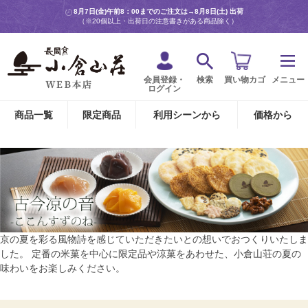
8月7日(金)午前8：00までのご注文は→
8月8日(土) 出荷
（※20個以上・出荷日の注意書きがある商品除く）
会員登録・
検索
買い物カゴ
メニュー
ログイン
商品一覧
限定商品
利用シーンから
価格から
京の夏を彩る風物詩を感じていただきたいとの想いでおつくりいたしま
した。 定番の米菓を中心に限定品や涼菓をあわせた、小倉山荘の夏の
味わいをお楽しみください。