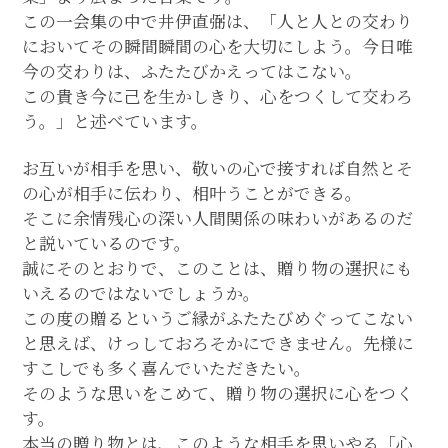
この一会集の中で井伊直弼は、「人と人との交わり
においてその瞬間瞬間の心を大切にしよう。今日唯
今の交わりは、ふたたびかえってはこない。
この貴き今に己を生かしきり、心をつくして交わろ
う。」と述べています。
お互いが相手を思い、敬いの心で接すれば自然とそ
の心が相手に伝わり、相叶うことができる。
そこに余情残心の深い人間関係の味わいがあるのだ
と説いているのです。
誠にそのとおりで、このことは、贈り物の選択にも
いえるのではないでしょうか。
この度の贈るというご縁がふたたびめぐってこない
と思えば、けっしておろそかにできません。先様に
すこしでも多く喜んでいただきたい。
そのような思いをこめて、贈り物の選択に心をつく
す。
本当の贈り物とは、このような相手を思いやる「心