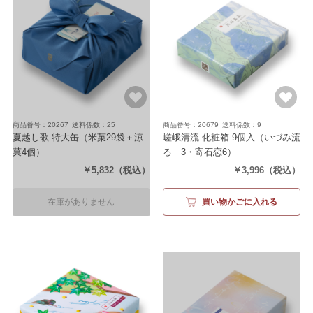
商品番号：20267
送料係数：25
商品番号：20679
送料係数：9
夏越し歌 特大缶
（米菓29袋＋涼
嵯峨清流 化粧箱 9個入
（いづみ流
菓4個）
るゝ3・寄石恋6）
￥5,832
（税込）
￥3,996
（税込）
在庫がありません
買い物かごに入れる