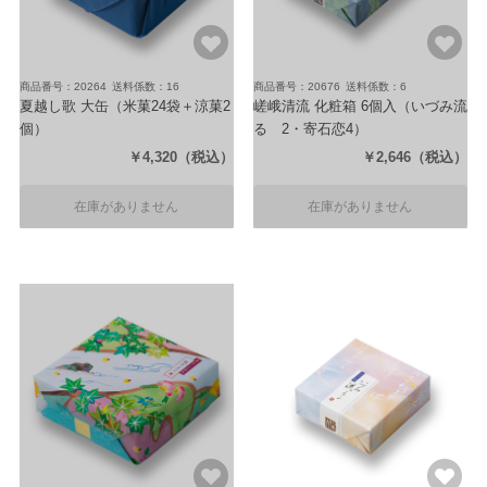
商品番号：20264
送料係数：16
商品番号：20676
送料係数：6
夏越し歌 大缶
（米菓24袋＋涼菓2
嵯峨清流 化粧箱 6個入
（いづみ流
個）
るゝ2・寄石恋4）
￥4,320
（税込）
￥2,646
（税込）
在庫がありません
在庫がありません