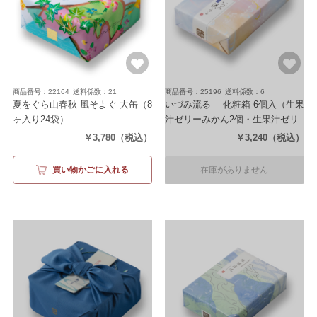
商品番号：22164
送料係数：21
商品番号：25196
送料係数：6
夏をぐら山春秋 風そよぐ 大缶
（8
いづみ流るゝ 化粧箱 6個入
（生果
ヶ入り24袋）
汁ゼリーみかん2個・生果汁ゼリ
ーもも2個・生水羊羹2個）
￥3,780
（税込）
￥3,240
（税込）
買い物かごに入れる
在庫がありません