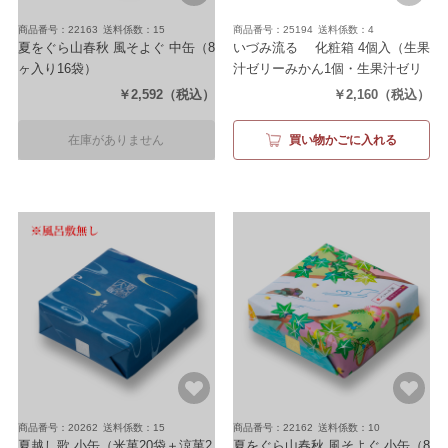
商品番号：22163
送料係数：15
商品番号：25194
送料係数：4
夏をぐら山春秋 風そよぐ 中缶
（8
いづみ流るゝ 化粧箱 4個入
（生果
ヶ入り16袋）
汁ゼリーみかん1個・生果汁ゼリ
ーもも1個・生水羊羹2個）
￥2,592
（税込）
￥2,160
（税込）
在庫がありません
買い物かごに入れる
商品番号：20262
送料係数：15
商品番号：22162
送料係数：10
夏越し歌 小缶
（米菓20袋＋涼菓2
夏をぐら山春秋 風そよぐ 小缶
（8