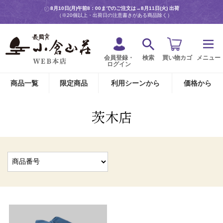
8月10日(月)午前8：00までのご注文は→
8月11日(火) 出荷
（※20個以上・出荷日の注意書きがある商品除く）
会員登録・
検索
買い物カゴ
メニュー
ログイン
商品一覧
限定商品
利用シーンから
価格から
茨木店