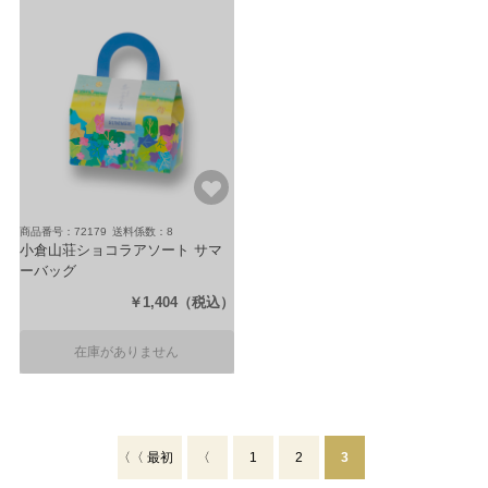
商品番号：72179
送料係数：8
小倉山荘ショコラアソート サマ
ーバッグ
（をぐら山春秋あられ＆ショコラ
￥1,404
（税込）
ベイクドタイプ2袋・恋いろは
（ミルク・ホワイト各2個)）
在庫がありません
〈〈 最初
〈
1
2
3