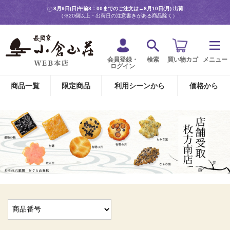
8月9日(日)午前8：00までのご注文は→
8月10日(月) 出荷
（※20個以上・出荷日の注意書きがある商品除く）
会員登録・
検索
買い物カゴ
メニュー
ログイン
商品一覧
限定商品
利用シーンから
価格から