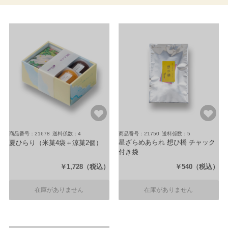
商品番号：21678
送料係数：4
商品番号：21750
送料係数：5
星ざらめあられ 想ひ橋 チャック
夏ひらり
（米菓4袋＋涼菓2個）
付き袋
（95g）
￥1,728
（税込）
￥540
（税込）
在庫がありません
在庫がありません