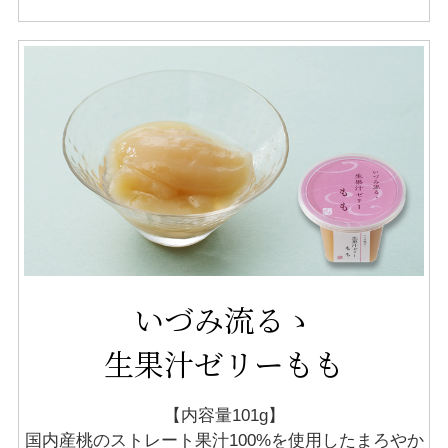
いづみ流るゝ
生果汁ゼリーもも
【内容量101g】
国内産桃のストレート果汁100%を使用した
まろやか