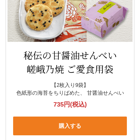
秘伝の甘醤油せんべい
嵯峨乃焼 ご愛食用袋
【2枚入り9袋】
色紙形の海苔をちりばめた、
甘醤油せんべい
735円
(税込)
購入する