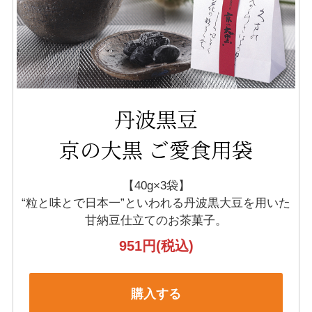
丹波黒豆
京の大黒 ご愛食用袋
【40g×3袋】
“粒と味とで日本一”といわれる丹波黒大豆を
用いた
甘納豆仕立てのお茶菓子。
951円
(税込)
購入する