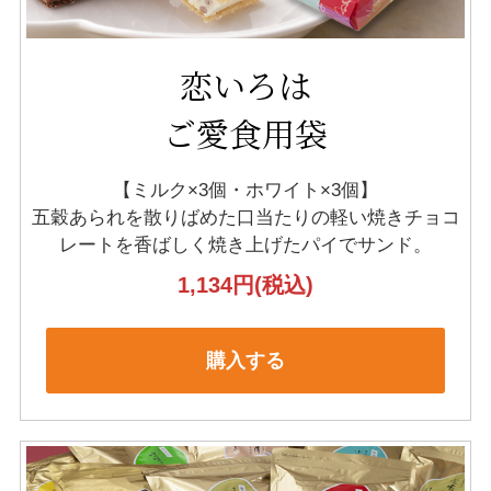
恋いろは
ご愛食用袋
【ミルク×3個・ホワイト×3個】
五穀あられを散りばめた口当たりの軽い
焼きチョコ
レートを香ばしく焼き上げたパイでサンド。
1,134円
(税込)
購入する