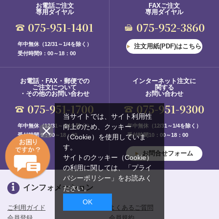
お電話ご注文
FAXご注文
専用ダイヤル
専用ダイヤル
075-951-1401
075-952-3860
年中無休（12/31～1/4を除く）
注文用紙(PDF)はこちら
受付時間9：00～18：00
お電話・FAX・郵便での
インターネット注文に
ご注文について
関する
・その他のお問い合わせ
お問い合わせ
075-951-1700
075-951-9300
当サイトでは、サイト利用性
年中無休（12/31～1/4を除く）
年中無休（12/31～1/4を除く）
向上のため、クッキー
受付時間 9：00～18：00
受付時間10：00～18：00
（Cookie）を使用していま
す。
お問合せフォーム
サイトのクッキー（Cookie）
の利用に関しては、
「プライ
バシーポリシー」
をお読みく
インフォメーション
ださい。
OK
ご利用ガイド
よくあるご質問
会員登録
会員規約