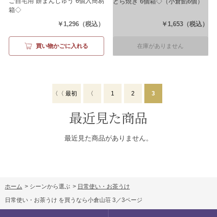
ご自宅用 餅まんじゅう 6個入簡易
どら焼き 6個箱◇
（小倉餡6個）
箱◇
（小倉餡3・手芒餡3）
￥1,296
（税込）
￥1,653
（税込）
買い物かごに入れる
在庫がありません
〈〈 最初
〈
1
2
3
最近見た商品
最近見た商品がありません。
ホーム
>
シーンから選ぶ
>
日常使い・お茶うけ
日常使い・お茶うけ を買うなら小倉山荘 3／3ページ