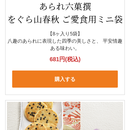
あられ六菓撰
をぐら山春秋 ご愛食用ミニ袋
【8ヶ入り5袋】
八趣のあられに表現した四季の美しさと、
平安情趣
ある味わい。
681円
(税込)
購入する