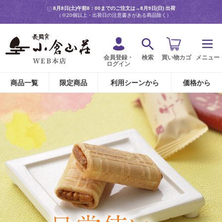
8月8日(土)午前8：00までのご注文は→
8月9日(日) 出荷
（※20個以上・出荷日の注意書きがある商品除く）
会員登録・
検索
買い物カゴ
メニュー
ログイン
商品一覧
限定商品
利用シーンから
価格から