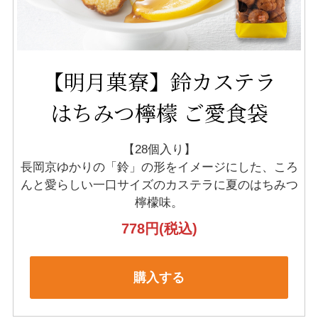
【明月菓寮】鈴カステラ
はちみつ檸檬 ご愛食袋
【28個入り】
長岡京ゆかりの「鈴」の形をイメージにした、
ころ
んと愛らしい一口サイズのカステラに夏のはちみつ
檸檬味。
778円
(税込)
購入する