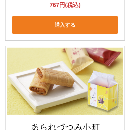
767円
(税込)
購入する
あられづつみ小町