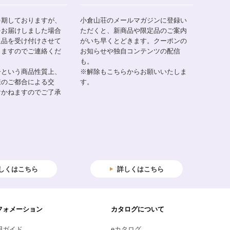
を期しておりますが、
小倉山荘のメールマガジンに登録い
をお届けしました場合
ただくと、新商品や限定品のご案内
返品を受け付けさせて
がいち早くとどきます。クーポンの
りますのでご連絡くだ
お知らせや独自コンテンツの配信
も。
子という商品性質上、
※解除もこちらからお願いいたしま
様のご都合による交
す。
けかねますのでご了承
しくはこちら
詳しくはこちら
フォメーション
カタログについて
用ガイド
eカタログ