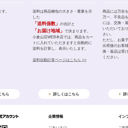
ます。
送料は商品梱包の大きさ・重量を示
商品には万全
した
万一、不良品
には、交換・
「送料係数」
の合計と
いただいてお
「お届け地域」
で決まります。
さい。
小倉山荘WEB本店では、商品をカー
ただし、お菓
トに入れていただきますと自動的に
出荷後のお客
送料を計算し、表示いたします。
換・返品は受
ください。
送料自動計算ページはこちら >>
こちら
詳しくはこちら
詳
企業情報
イン
ごあいさつ
ご利