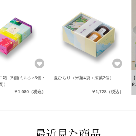
ニ箱
（5個(ミルク×3個・
夏ひらり
（米菓4袋＋涼菓2個）
【
個)）
化
￥1,080
（税込）
￥1,728
（税込）
最近見た商品