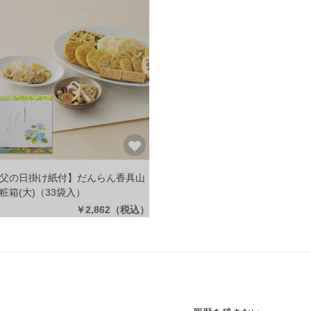
父の日掛け紙付】だんらん香具山
粧箱(大)
（33袋入）
￥2,862
（税込）