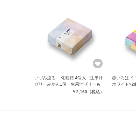
いづみ流るゝ 化粧箱 4個入
（生果汁
恋いろは ミ
ゼリーみかん1個・生果汁ゼリーも
ホワイト×2
も1個・生水羊羹2個）
￥2,160
（税込）