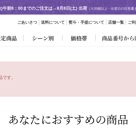
金)午前8：00までのご注文は→
8月8日(土) 出荷
（※20個以上・出荷日の注意書
ごあいさつ
送料について
熨斗・手提について
店舗一覧
ご利
限定商品
シーン別
価格帯
商品番号から
品です。
あなたにおすすめの商品