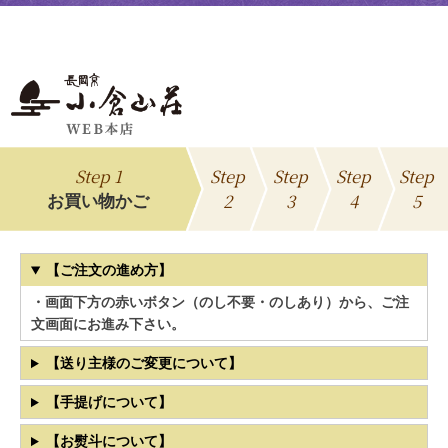
Step 1
Step
Step
Step
Step
2
3
4
5
お買い物かご
【ご注文の進め方】
・画面下方の赤いボタン（のし不要・のしあり）から、ご注
文画面にお進み下さい。
【送り主様のご変更について】
【手提げについて】
【お熨斗について】