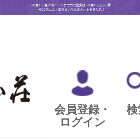
8月7日(金)午前8：00までのご注文は→
8月8日(土) 出荷
（※20個以上・出荷日の注意書きがある商品除く）
会員登録・
検
ログイン