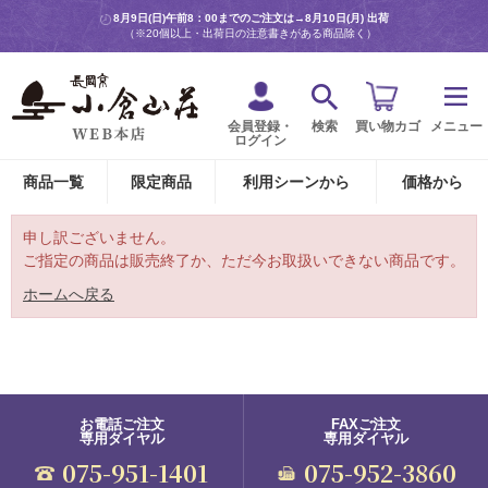
8月9日(日)午前8：00までのご注文は→
8月10日(月) 出荷
（※20個以上・出荷日の注意書きがある商品除く）
会員登録・
検索
買い物カゴ
メニュー
ログイン
商品一覧
限定商品
利用シーンから
価格から
申し訳ございません。
ご指定の商品は販売終了か、ただ今お取扱いできない商品です。
ホームへ戻る
お電話ご注文
FAXご注文
専用ダイヤル
専用ダイヤル
075-951-1401
075-952-3860