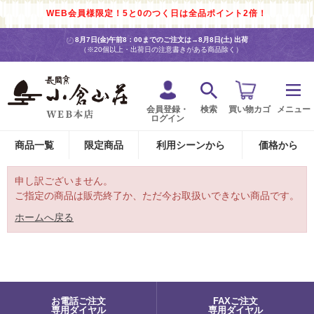
WEB会員様限定！5と0のつく日は全品ポイント2倍！
8月7日(金)午前8：00までのご注文は→
8月8日(土) 出荷
（※20個以上・出荷日の注意書きがある商品除く）
会員登録・
検索
買い物カゴ
メニュー
ログイン
商品一覧
限定商品
利用シーンから
価格から
申し訳ございません。
ご指定の商品は販売終了か、ただ今お取扱いできない商品です。
ホームへ戻る
お電話ご注文
FAXご注文
専用ダイヤル
専用ダイヤル