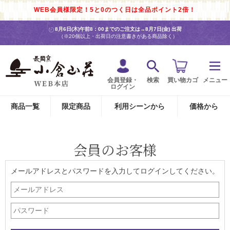
WEB会員様限定！5と0のつく日は全品ポイント2倍！
8月6日(木)午前8：00までのご注文は→
8月7日(金) 出荷
（※20個以上・出荷日の注意書きがある商品除く）
会員登録・
検索
買い物カゴ
メニュー
ログイン
商品一覧
限定商品
利用シーンから
価格から
会員のお客様
メールアドレスとパスワードを入力してログインしてください。