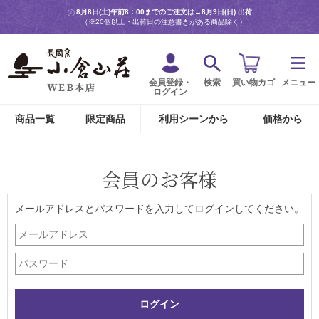
8月8日(土)午前8：00までのご注文は→
8月9日(日) 出荷
（※20個以上・出荷日の注意書きがある商品除く）
会員登録・
検索
買い物カゴ
メニュー
ログイン
商品一覧
限定商品
利用シーンから
価格から
会員のお客様
メールアドレスとパスワードを入力してログインしてください。