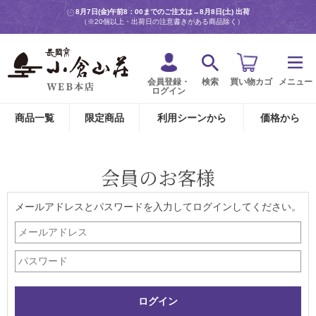
8月7日(金)午前8：00までのご注文は→
8月8日(土) 出荷
（※20個以上・出荷日の注意書きがある商品除く）
会員登録・
検索
買い物カゴ
メニュー
ログイン
商品一覧
限定商品
利用シーンから
価格から
会員のお客様
メールアドレスとパスワードを入力してログインしてください。