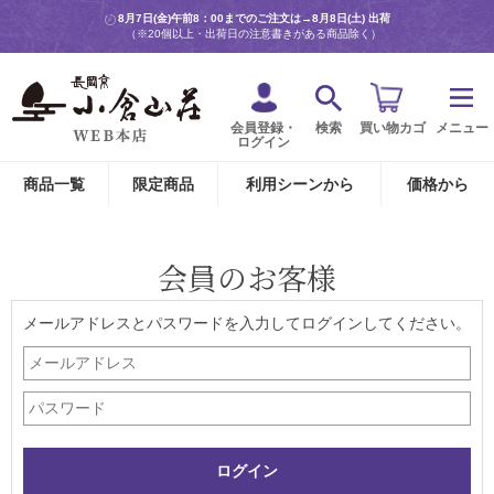
8月7日(金)午前8：00までのご注文は→
8月8日(土) 出荷
（※20個以上・出荷日の注意書きがある商品除く）
会員登録・
検索
買い物カゴ
メニュー
ログイン
商品一覧
限定商品
利用シーンから
価格から
会員のお客様
メールアドレスとパスワードを入力してログインしてください。