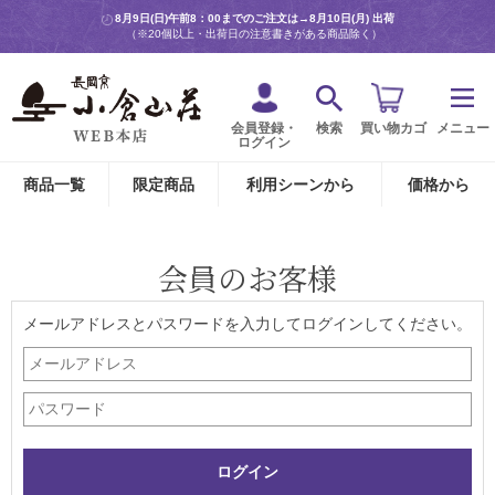
8月9日(日)午前8：00までのご注文は→
8月10日(月) 出荷
（※20個以上・出荷日の注意書きがある商品除く）
会員登録・
検索
買い物カゴ
メニュー
ログイン
商品一覧
限定商品
利用シーンから
価格から
会員のお客様
メールアドレスとパスワードを入力してログインしてください。