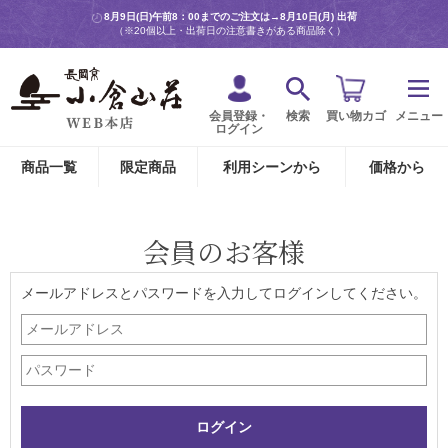
8月9日(日)午前8：00までのご注文は→
8月10日(月) 出荷
（※20個以上・出荷日の注意書きがある商品除く）
会員登録・
検索
買い物カゴ
メニュー
ログイン
商品一覧
限定商品
利用シーンから
価格から
会員のお客様
メールアドレスとパスワードを入力してログインしてください。