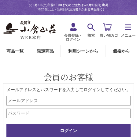
8月8日(土)午前8：00までのご注文は→
8月9日(日) 出荷
（※20個以上・出荷日の注意書きがある商品除く）
会員登録・
検索
買い物カゴ
メニュー
ログイン
商品一覧
限定商品
利用シーンから
価格から
会員のお客様
メールアドレスとパスワードを入力してログインしてください。