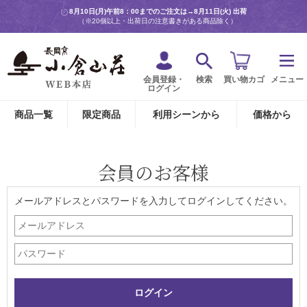
8月10日(月)午前8：00までのご注文は→
8月11日(火) 出荷
（※20個以上・出荷日の注意書きがある商品除く）
会員登録・
検索
買い物カゴ
メニュー
ログイン
商品一覧
限定商品
利用シーンから
価格から
会員のお客様
メールアドレスとパスワードを入力してログインしてください。