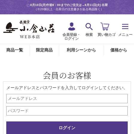
8月10日(月)午前8：00までのご注文は→
8月11日(火) 出荷
（※20個以上・出荷日の注意書きがある商品除く）
会員登録・
検索
買い物カゴ
メニュー
ログイン
商品一覧
限定商品
利用シーンから
価格から
会員のお客様
メールアドレスとパスワードを入力してログインしてください。