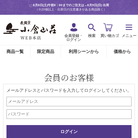
8月8日(土)午前8：00までのご注文は→
8月9日(日) 出荷
（※20個以上・出荷日の注意書きがある商品除く）
会員登録・
検索
買い物カゴ
メニュー
ログイン
商品一覧
限定商品
利用シーンから
価格から
会員のお客様
メールアドレスとパスワードを入力してログインしてください。