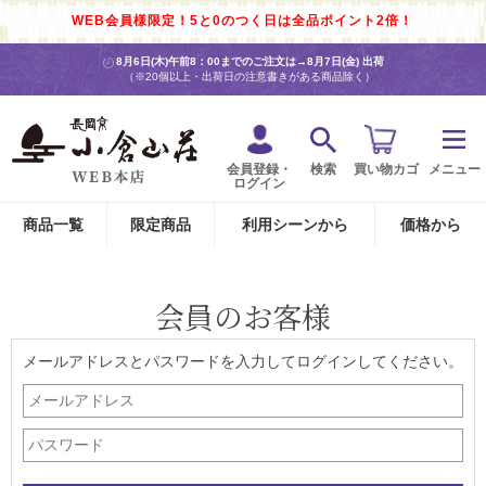
WEB会員様限定！5と0のつく日は全品ポイント2倍！
8月6日(木)午前8：00までのご注文は→
8月7日(金) 出荷
（※20個以上・出荷日の注意書きがある商品除く）
会員登録・
検索
買い物カゴ
メニュー
ログイン
商品一覧
限定商品
利用シーンから
価格から
会員のお客様
メールアドレスとパスワードを入力してログインしてください。