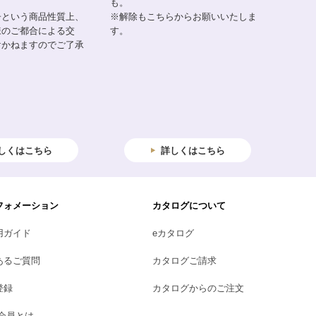
も。
子という商品性質上、
※解除もこちらからお願いいたしま
様のご都合による交
す。
けかねますのでご了承
しくはこちら
詳しくはこちら
フォメーション
カタログについて
用ガイド
eカタログ
あるご質問
カタログご請求
登録
カタログからのご注文
B会員とは