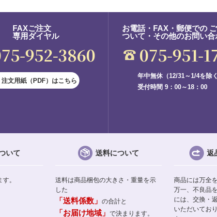
FAXご注文
お電話・FAX・郵便での 
専用ダイヤル
ついて・その他のお問い合
075-952-3860
075-951-1
年中無休（12/31～1/4を除
注文用紙（PDF）はこちら
受付時間 9：00～18：00
ついて
送料について
返
ます。
送料は商品梱包の大きさ・重量を示
商品には万全
した
万一、不良品
には、交換・
「送料係数」
の合計と
いただいてお
「お届け地域」
で決まります。