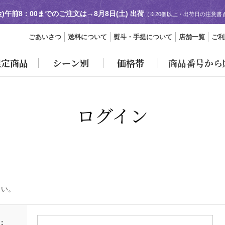
金)午前8：00までのご注文は→
8月8日(土) 出荷
（※20個以上・出荷日の注意書
ごあいさつ
送料について
熨斗・手提について
店舗一覧
ご利
限定商品
シーン別
価格帯
商品番号から
ログイン
さい。
：