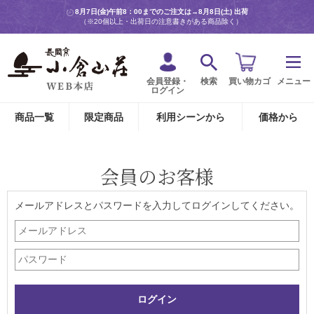
8月7日(金)午前8：00までのご注文は→
8月8日(土) 出荷
（※20個以上・出荷日の注意書きがある商品除く）
会員登録・
検索
買い物カゴ
メニュー
ログイン
商品一覧
限定商品
利用シーンから
価格から
会員のお客様
メールアドレスとパスワードを入力してログインしてください。