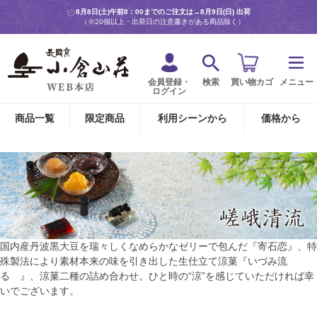
8月8日(土)午前8：00までのご注文は→
8月9日(日) 出荷
（※20個以上・出荷日の注意書きがある商品除く）
会員登録・
検索
買い物カゴ
メニュー
ログイン
商品一覧
限定商品
利用シーンから
価格から
国内産丹波黒大豆を瑞々しくなめらかなゼリーで包んだ『寄石恋』、特
殊製法により素材本来の味を引き出した生仕立て涼菓『いづみ流
るゝ』、涼菓二種の詰め合わせ。ひと時の“涼”を感じていただければ幸
いでございます。