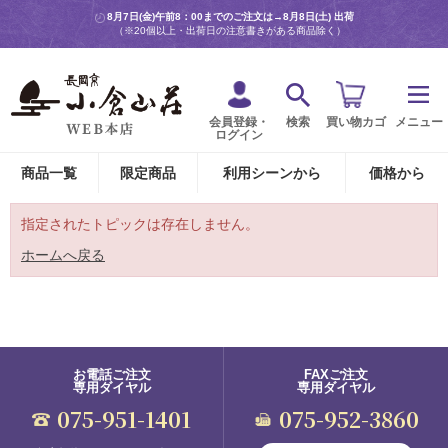
8月7日(金)午前8：00までのご注文は→
8月8日(土) 出荷
（※20個以上・出荷日の注意書きがある商品除く）
会員登録・
検索
買い物カゴ
メニュー
ログイン
商品一覧
限定商品
利用シーンから
価格から
指定されたトピックは存在しません。
ホームへ戻る
お電話ご注文
FAXご注文
専用ダイヤル
専用ダイヤル
075-951-1401
075-952-3860