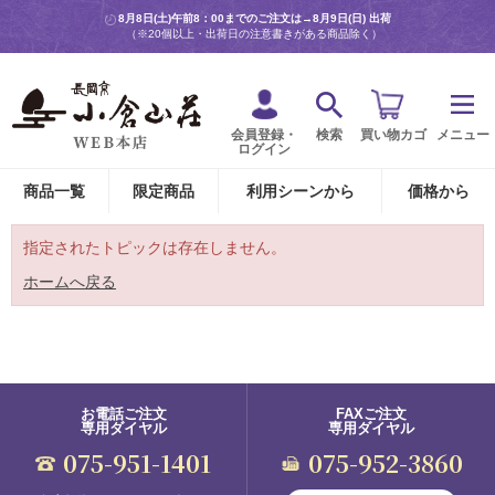
8月8日(土)午前8：00までのご注文は→
8月9日(日) 出荷
（※20個以上・出荷日の注意書きがある商品除く）
会員登録・
検索
買い物カゴ
メニュー
ログイン
商品一覧
限定商品
利用シーンから
価格から
指定されたトピックは存在しません。
ホームへ戻る
お電話ご注文
FAXご注文
専用ダイヤル
専用ダイヤル
075-951-1401
075-952-3860