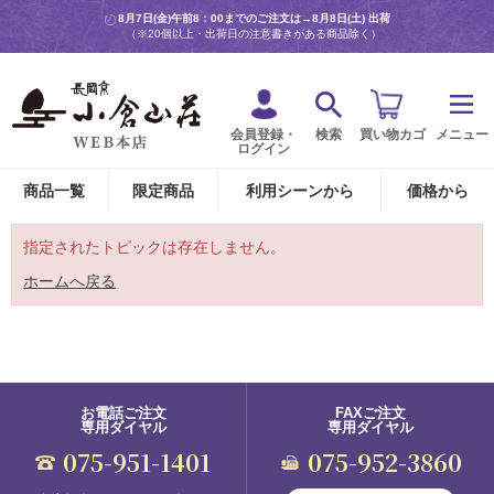
8月7日(金)午前8：00までのご注文は→
8月8日(土) 出荷
（※20個以上・出荷日の注意書きがある商品除く）
会員登録・
検索
買い物カゴ
メニュー
ログイン
商品一覧
限定商品
利用シーンから
価格から
指定されたトピックは存在しません。
ホームへ戻る
お電話ご注文
FAXご注文
専用ダイヤル
専用ダイヤル
075-951-1401
075-952-3860