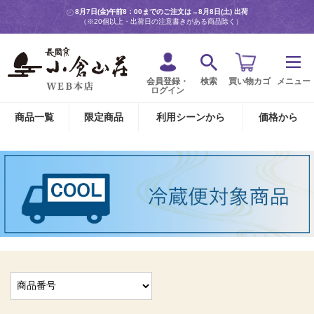
8月7日(金)午前8：00までのご注文は→
8月8日(土) 出荷
（※20個以上・出荷日の注意書きがある商品除く）
会員登録・
検索
買い物カゴ
メニュー
ログイン
商品一覧
限定商品
利用シーンから
価格から