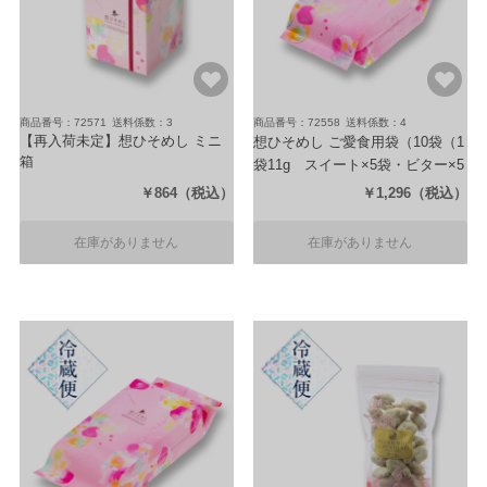
商品番号：72571
送料係数：3
商品番号：72558
送料係数：4
【再入荷未定】想ひそめし ミニ
想ひそめし ご愛食用袋
（10袋（1
箱
袋11g スイート×5袋・ビター×5
（6袋（1袋11g スイート×3袋・ビ
袋））
￥864
（税込）
￥1,296
（税込）
ター×3袋））
在庫がありません
在庫がありません