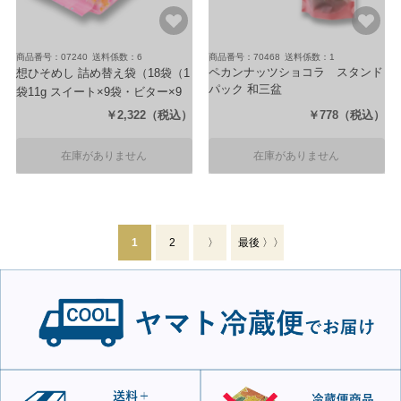
商品番号：07240
送料係数：6
商品番号：70468
送料係数：1
ペカンナッツショコラ スタンド
想ひそめし 詰め替え袋
（18袋（1
パック 和三盆
袋11g スイート×9袋・ビター×9
（80g）
袋））
￥2,322
（税込）
￥778
（税込）
在庫がありません
在庫がありません
1
2
〉
最後 〉〉