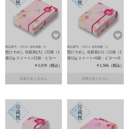
商品番号：72574
送料係数：8
商品番号：72572
送料係数：5
想ひそめし 化粧箱(大)
（22袋（1
想ひそめし 化粧箱(小)
（11袋（1
袋11g スイート×12袋・ビター
袋11g スイート×6袋・ビター×5
×10袋））
袋））
￥3,078
（税込）
￥1,566
（税込）
在庫がありません
在庫がありません