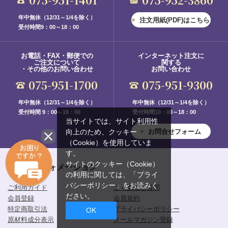
075-951-1401
075-952-3860
年中無休（12/31～1/4を除く）
注文用紙(PDF)はこちら
受付時間9：00～18：00
お電話・FAX・郵便での
インターネット注文に
ご注文について
関する
・その他のお問い合わせ
お問い合わせ
075-951-1700
075-951-9300
年中無休（12/31～1/4を除く）
年中無休（12/31～1/4を除く）
受付時間 9：00～18：00
受付時間10：00～18：00
当サイトでは、サイト利用性
お問合せフォーム
向上のため、クッキー
（Cookie）を使用していま
す。
サイトのクッキー（Cookie）
インフォメーション
の利用に関しては、
「プライ
バシーポリシー」
をお読みく
ご利用ガイド
よくあるご質問
ださい。
会員登録
会員規約
特定商取引法
プライバシーポリシー
OK
原材料成分表示
メールマガジン登録