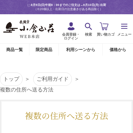
8月9日(日)午前8：00までのご注文は→
8月10日(月) 出荷
（※20個以上・出荷日の注意書きがある商品除く）
会員登録・
検索
買い物カゴ
メニュー
ログイン
商品一覧
限定商品
利用シーンから
価格から
トップ
ご利用ガイド
複数の住所へ送る方法
複数の住所へ送る方法