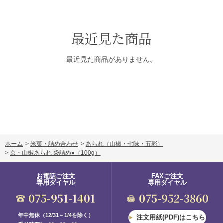
最近見た商品
最近見た商品がありません。
ホーム
>
米菓・詰め合わせ
>
あられ（山椒・七味・五彩）
>
京・山椒あられ 袋詰め●
（100g）
お電話ご注文
FAXご注文
専用ダイヤル
専用ダイヤル
075-951-1401
075-952-3860
年中無休（12/31～1/4を除く）
注文用紙(PDF)はこちら