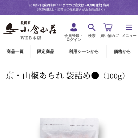
8月7日(金)午前8：00までのご注文は→
8月8日(土) 出荷
（※20個以上・出荷日の注意書きがある商品除く）
会員登録・
検索
買い物カゴ
メニュー
ログイン
商品一覧
限定商品
利用シーンから
価格から
京・山椒あられ 袋詰め●
（100g）