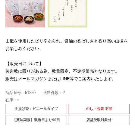
山椒を使用したピリ辛あられ。醤油の香ばしさと香り高い山椒を
お楽しみください。
【販売日について】
製造数に限りがある為、数量限定、不定期販売となります。
販売はメールマガジンまたはLINE等でご案内いたします。
商品番号：
51380
送料係数：
2
在庫：
○
手提げ袋：ビニールタイプ
のし・包装 不可
【賞味期限】製造日より90日
店舗受取対象外