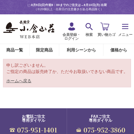
8月9日(日)午前8：00までのご注文は→
8月10日(月) 出荷
（※20個以上・出荷日の注意書きがある商品除く）
会員登録・
検索
買い物カゴ
メニュー
ログイン
商品一覧
限定商品
利用シーンから
価格から
申し訳ございません。
ご指定の商品は販売終了か、ただ今お取扱いできない商品です。
ホームへ戻る
お電話ご注文
FAXご注文
専用ダイヤル
専用ダイヤル
075-951-1401
075-952-3860