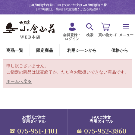
8月8日(土)午前8：00までのご注文は→
8月9日(日) 出荷
（※20個以上・出荷日の注意書きがある商品除く）
会員登録・
検索
買い物カゴ
メニュー
ログイン
商品一覧
限定商品
利用シーンから
価格から
申し訳ございません。
ご指定の商品は販売終了か、ただ今お取扱いできない商品です。
ホームへ戻る
お電話ご注文
FAXご注文
専用ダイヤル
専用ダイヤル
075-951-1401
075-952-3860