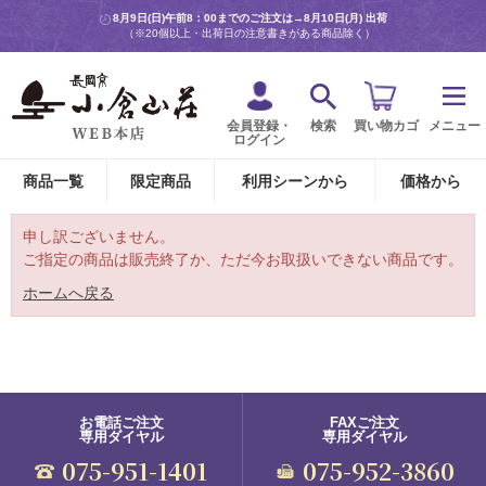
8月9日(日)午前8：00までのご注文は→
8月10日(月) 出荷
（※20個以上・出荷日の注意書きがある商品除く）
会員登録・
検索
買い物カゴ
メニュー
ログイン
商品一覧
限定商品
利用シーンから
価格から
申し訳ございません。
ご指定の商品は販売終了か、ただ今お取扱いできない商品です。
ホームへ戻る
お電話ご注文
FAXご注文
専用ダイヤル
専用ダイヤル
075-951-1401
075-952-3860