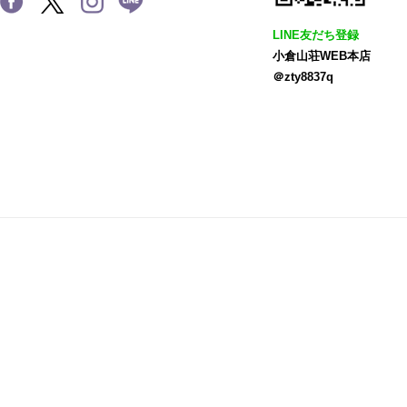
LINE友だち登録
小倉山荘WEB本店
＠zty8837q