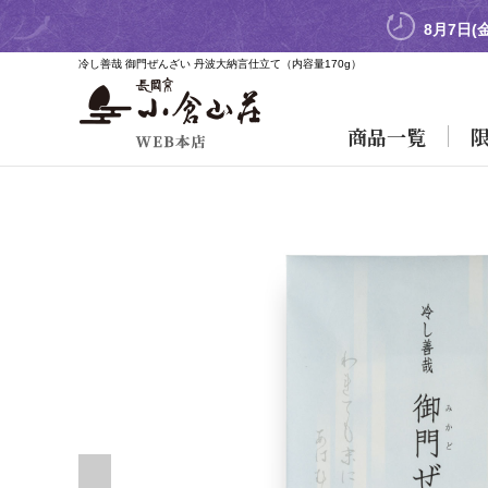
8月7日(
冷し善哉 御門ぜんざい 丹波大納言仕立て
（内容量170g）
商品一覧