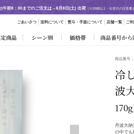
金)午前8：00までのご注文は→
8月8日(土) 出荷
（※20個以上・出荷日の注意書
ごあいさつ
送料について
熨斗・手提について
店舗一覧
ご利
限定商品
シーン別
価格帯
商品番号から
商品番号
冷し
波
170
丹波大納
の中でも