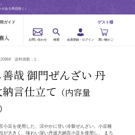
きがある商品除く）
用ガイド
ゲスト様
購入
お問い合わせ
検索
会員登録・ログイン
買い物かご
：
20968
送料係数：
1
善哉 御門ぜんざい 丹
大納言仕立て
（内容量
g）
言小豆を使用した、涼やかに甘い冷製ぜんざい。小豆種
粒が大きく、味わい深い丹波大納言小豆を使用し、 まろ