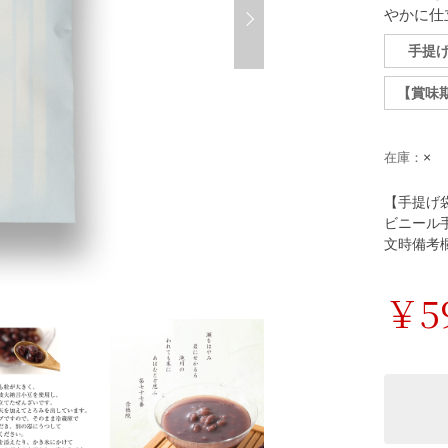
やかに仕
手提
【賞味期
×
在庫：
【手提げ
ビニール
文時備考
￥5