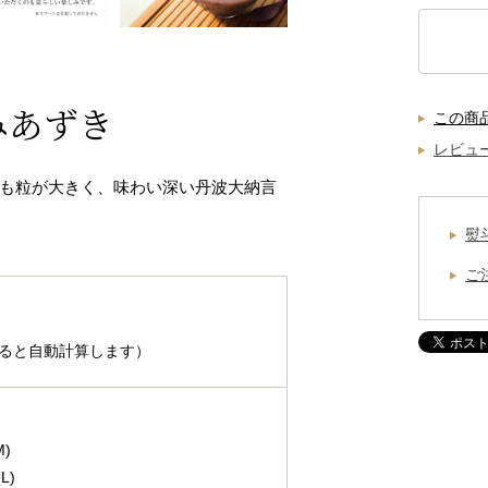
みあずき
この商
レビュ
も粒が大きく、味わい深い丹波大納言
熨
ご
ると自動計算します）
)
L)