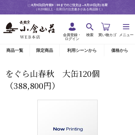
8月9日(日)午前8：00までのご注文は→
8月10日(月) 出荷
（※20個以上・出荷日の注意書きがある商品除く）
会員登録・
検索
買い物カゴ
メニュー
ログイン
商品一覧
限定商品
利用シーンから
価格から
をぐら山春秋 大缶120個
（388,800円）