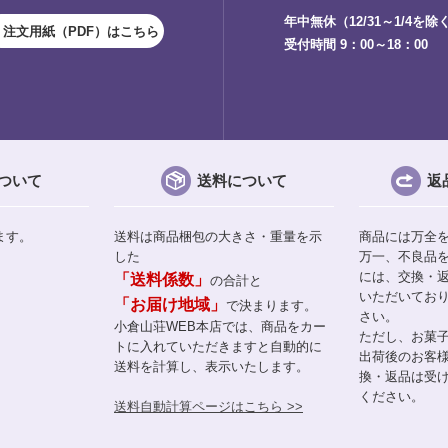
年中無休（12/31～1/4を除
注文用紙（PDF）はこちら
受付時間 9：00～18：00
ついて
送料について
返
ます。
送料は商品梱包の大きさ・重量を示
商品には万全
した
万一、不良品
には、交換・
「送料係数」
の合計と
いただいてお
「お届け地域」
で決まります。
さい。
小倉山荘WEB本店では、商品をカー
ただし、お菓
トに入れていただきますと自動的に
出荷後のお客
送料を計算し、表示いたします。
換・返品は受
ください。
送料自動計算ページはこちら >>