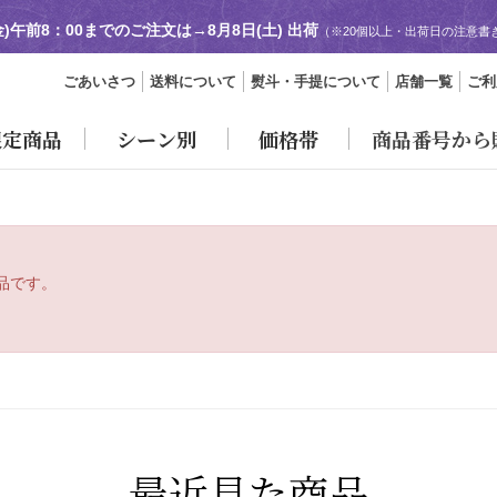
金)午前8：00までのご注文は→
8月8日(土) 出荷
（※20個以上・出荷日の注意書
ごあいさつ
送料について
熨斗・手提について
店舗一覧
ご利
限定商品
シーン別
価格帯
商品番号から
品です。
最近見た商品