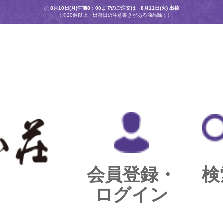
8月10日(月)午前8：00までのご注文は→
8月11日(火) 出荷
（※20個以上・出荷日の注意書きがある商品除く）
会員登録・
検
ログイン