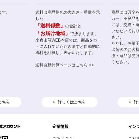
ます。
送料は商品梱包の大きさ・重量を示
商品には万全
した
万一、不良品
には、交換・
「送料係数」
の合計と
いただいてお
「お届け地域」
で決まります。
さい。
小倉山荘WEB本店では、商品をカー
ただし、お菓
トに入れていただきますと自動的に
出荷後のお客
送料を計算し、表示いたします。
換・返品は受
ください。
送料自動計算ページはこちら >>
こちら
詳しくはこちら
詳
企業情報
イン
ごあいさつ
ご利