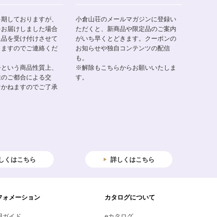
を期しておりますが、
小倉山荘のメールマガジンに登録い
をお届けしました場合
ただくと、新商品や限定品のご案内
返品を受け付けさせて
がいち早くとどきます。クーポンの
りますのでご連絡くだ
お知らせや独自コンテンツの配信
も。
子という商品性質上、
※解除もこちらからお願いいたしま
様のご都合による交
す。
けかねますのでご了承
しくはこちら
詳しくはこちら
フォメーション
カタログについて
用ガイド
eカタログ