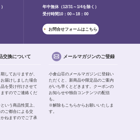
く）
年中無休（12/31～1/4を除く）
受付時間10：00～18：00
お問合せフォームはこちら
品交換について
メールマガジンのご登録
を期しておりますが、
小倉山荘のメールマガジンに登録い
をお届けしました場合
ただくと、新商品や限定品のご案内
返品を受け付けさせて
がいち早くとどきます。クーポンの
りますのでご連絡くだ
お知らせや独自コンテンツの配信
も。
子という商品性質上、
※解除もこちらからお願いいたしま
様のご都合による交
す。
けかねますのでご了承