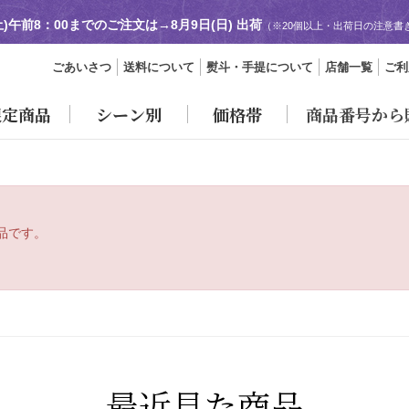
土)午前8：00までのご注文は→
8月9日(日) 出荷
（※20個以上・出荷日の注意書
ごあいさつ
送料について
熨斗・手提について
店舗一覧
ご利
限定商品
シーン別
価格帯
商品番号から
品です。
最近見た商品