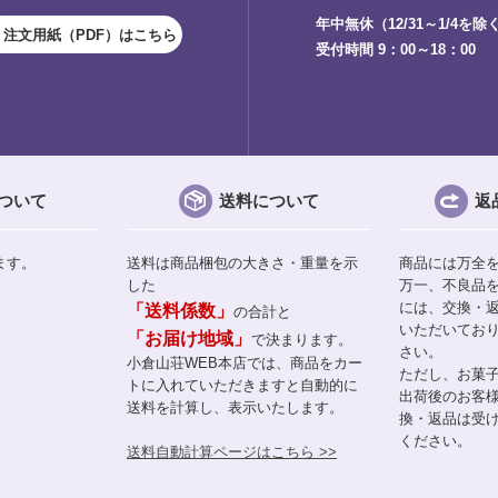
年中無休（12/31～1/4を除
注文用紙（PDF）はこちら
受付時間 9：00～18：00
ついて
送料について
返
ます。
送料は商品梱包の大きさ・重量を示
商品には万全
した
万一、不良品
には、交換・
「送料係数」
の合計と
いただいてお
「お届け地域」
で決まります。
さい。
小倉山荘WEB本店では、商品をカー
ただし、お菓
トに入れていただきますと自動的に
出荷後のお客
送料を計算し、表示いたします。
換・返品は受
ください。
送料自動計算ページはこちら >>