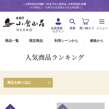
8月8日(土)午前8：00までのご注文は→
8月9日(日) 出荷
（※20個以上・出荷日の注意書きがある商品除く）
会員登録・
検索
買い物カゴ
メニュー
ログイン
商品一覧
限定商品
利用シーンから
価格から
人気商品ランキング
商品を絞り込む