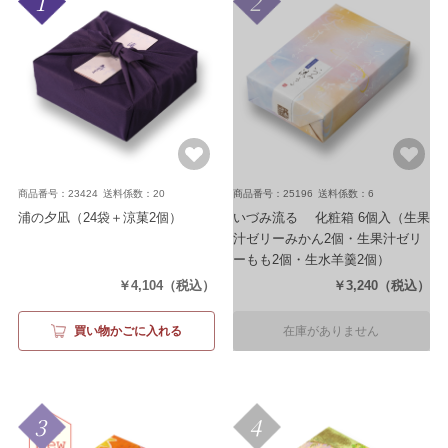
1
2
商品番号：23424
送料係数：20
商品番号：25196
送料係数：6
浦の夕凪
（24袋＋涼菓2個）
いづみ流るゝ 化粧箱 6個入
（生果
汁ゼリーみかん2個・生果汁ゼリ
ーもも2個・生水羊羹2個）
￥4,104
（税込）
￥3,240
（税込）
買い物かごに入れる
在庫がありません
3
4