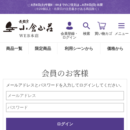
8月8日(土)午前8：00までのご注文は→
8月9日(日) 出荷
（※20個以上・出荷日の注意書きがある商品除く）
会員登録・
検索
買い物カゴ
メニュー
ログイン
商品一覧
限定商品
利用シーンから
価格から
会員のお客様
メールアドレスとパスワードを入力してログインしてください。