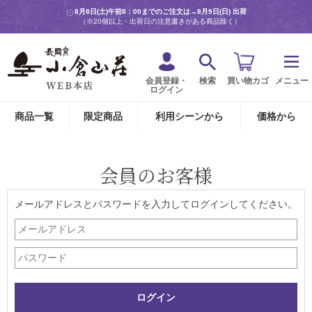
8月8日(土)午前8：00までのご注文は→
8月9日(日) 出荷
（※20個以上・出荷日の注意書きがある商品除く）
会員登録・
検索
買い物カゴ
メニュー
ログイン
商品一覧
限定商品
利用シーンから
価格から
会員のお客様
メールアドレスとパスワードを入力してログインしてください。