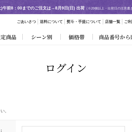
土)午前8：00までのご注文は→
8月9日(日) 出荷
（※20個以上・出荷日の注意書
ごあいさつ
送料について
熨斗・手提について
店舗一覧
ご利
限定商品
シーン別
価格帯
商品番号から
ログイン
さい。
：