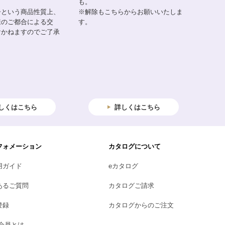
も。
子という商品性質上、
※解除もこちらからお願いいたしま
様のご都合による交
す。
けかねますのでご了承
しくはこちら
詳しくはこちら
フォメーション
カタログについて
用ガイド
eカタログ
あるご質問
カタログご請求
登録
カタログからのご注文
B会員とは