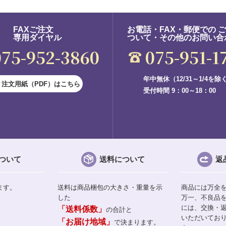
FAXご注文
お電話・FAX・郵便での 
専用ダイヤル
ついて・その他のお問い合
075-952-3860
075-951-1
年中無休（12/31～1/4を除
注文用紙（PDF）はこちら
受付時間 9：00～18：00
ついて
送料について
返
ます。
送料は商品梱包の大きさ・重量を示
商品には万全
した
万一、不良品
には、交換・
「送料係数」
の合計と
いただいてお
「お届け地域」
で決まります。