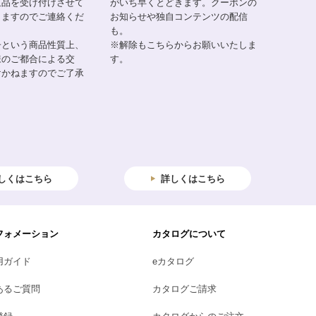
返品を受け付けさせて
がいち早くとどきます。クーポンの
りますのでご連絡くだ
お知らせや独自コンテンツの配信
も。
子という商品性質上、
※解除もこちらからお願いいたしま
様のご都合による交
す。
けかねますのでご了承
しくはこちら
詳しくはこちら
フォメーション
カタログについて
用ガイド
eカタログ
あるご質問
カタログご請求