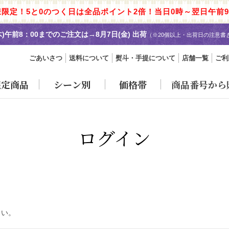
様限定！5と0のつく日は全品ポイント2倍！当日0時～翌日午前9
木)午前8：00までのご注文は→
8月7日(金) 出荷
（※20個以上・出荷日の注意書
ごあいさつ
送料について
熨斗・手提について
店舗一覧
ご利
限定商品
シーン別
価格帯
商品番号から
ログイン
さい。