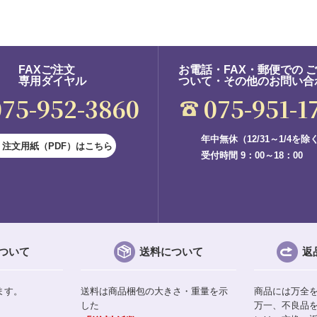
FAXご注文
お電話・FAX・郵便での 
専用ダイヤル
ついて・その他のお問い合
075-952-3860
075-951-1
年中無休（12/31～1/4を除
注文用紙（PDF）はこちら
受付時間 9：00～18：00
ついて
送料について
返
ます。
送料は商品梱包の大きさ・重量を示
商品には万全
した
万一、不良品