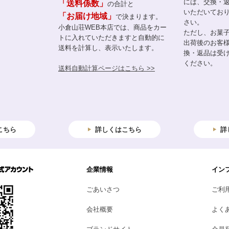
には、交換・
「送料係数」
の合計と
いただいてお
「お届け地域」
で決まります。
さい。
小倉山荘WEB本店では、商品をカー
ただし、お菓
トに入れていただきますと自動的に
出荷後のお客
送料を計算し、表示いたします。
換・返品は受
ください。
送料自動計算ページはこちら >>
こちら
詳しくはこちら
詳
企業情報
イン
ごあいさつ
ご利
会社概要
よく