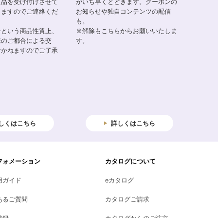
返品を受け付けさせて
がいち早くとどきます。クーポンの
りますのでご連絡くだ
お知らせや独自コンテンツの配信
も。
子という商品性質上、
※解除もこちらからお願いいたしま
様のご都合による交
す。
けかねますのでご了承
しくはこちら
詳しくはこちら
フォメーション
カタログについて
用ガイド
eカタログ
あるご質問
カタログご請求