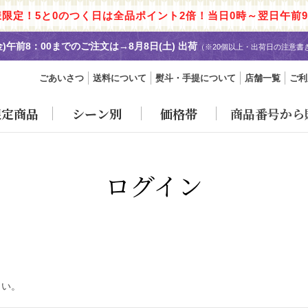
様限定！5と0のつく日は全品ポイント2倍！当日0時～翌日午前9
金)午前8：00までのご注文は→
8月8日(土) 出荷
（※20個以上・出荷日の注意書
ごあいさつ
送料について
熨斗・手提について
店舗一覧
ご利
限定商品
シーン別
価格帯
商品番号から
ログイン
さい。