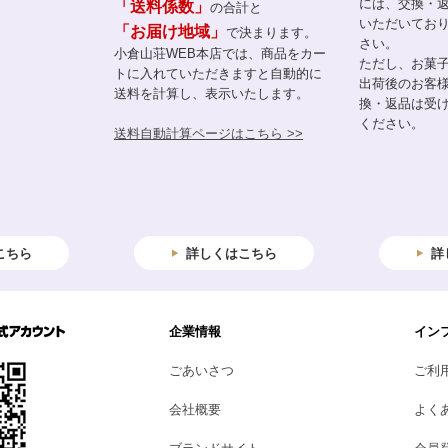
には、交換・
「送料係数」
の合計と
いただいてお
「お届け地域」
で決まります。
さい。
小倉山荘WEB本店では、商品をカー
ただし、お菓
トに入れていただきますと自動的に
出荷後のお客
送料を計算し、表示いたします。
換・返品は受
ください。
送料自動計算ページはこちら >>
こちら
詳しくはこちら
詳
企業情報
イン
ごあいさつ
ご利
会社概要
よく