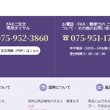
FAXご注文
お電話・FAX・郵便での 
専用ダイヤル
ついて・その他のお問い合
075-952-3860
075-951-1
年中無休（12/31～1/4を除
注文用紙（PDF）はこちら
受付時間 9：00～18：00
ついて
送料について
返
ます。
送料は商品梱包の大きさ・重量を示
商品には万全
した
万一、不良品