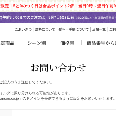
様限定！5と0のつく日は全品ポイント2倍！当日0時～翌日午前9
木)午前8：00までのご注文は→
8月7日(金) 出荷
（※20個以上・出荷日の注意書
ごあいさつ
送料について
熨斗・手提について
店舗一覧
ご利
限定商品
シーン別
価格帯
商品番号から
お問い合わせ
ご記入のうえ送信してください。
ォルダに振り分けられる可能性があります。
ansou.co.jp」のドメインを受信できるように設定をお願いいたします