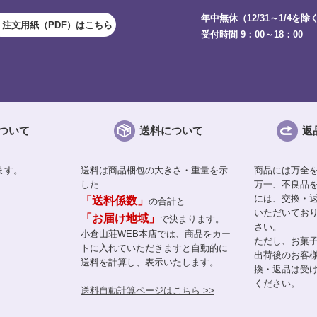
年中無休（12/31～1/4を除
注文用紙（PDF）はこちら
受付時間 9：00～18：00
ついて
送料について
返
ます。
送料は商品梱包の大きさ・重量を示
商品には万全
した
万一、不良品
には、交換・
「送料係数」
の合計と
いただいてお
「お届け地域」
で決まります。
さい。
小倉山荘WEB本店では、商品をカー
ただし、お菓
トに入れていただきますと自動的に
出荷後のお客
送料を計算し、表示いたします。
換・返品は受
ください。
送料自動計算ページはこちら >>