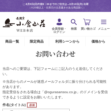
8月9日(日)午前8：00までのご注文は→
8月10日(月) 出荷
（※20個以上・出荷日の注意書きがある商品除く）
会員登録・
検索
買い物カゴ
メニュー
ログイン
商品一覧
限定商品
利用シーンから
価格から
お問い合わせ
当店へのご要望は、下記フォームにご記入のうえ送信してくださ
い。
※当店からのメールが迷惑メールフォルダに振り分けられる可能性
があります。
指定受信をされる場合は「@ogurasansou.co.jp」のドメインを受信
できるように設定をお願いいたします。
件名(タイトル)